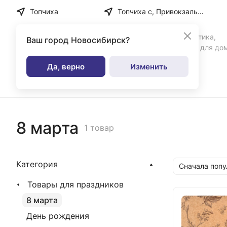
Топчиха
Топчиха с, Привокзальная ул, дом № 35
Бытовая химия, косметика,
Ваш город
Новосибирск?
парфюмерия и товары для до
Да, верно
Изменить
Каталог
8 марта
1 товар
Категория
Сначала поп
Товары для праздников
8 марта
День рождения