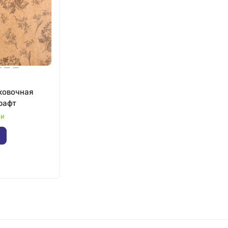
ковочная
рафт
ии