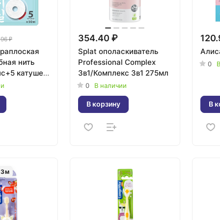
354.40 ₽
120.
96 ₽
траплоская
Splat ополаскиватель
Алис
бная нить
Professional Complex
0
В
йс+5 катушек
3в1/Комплекс 3в1 275мл
оматами)
ии
0
В наличии
В корзину
В к
23
м