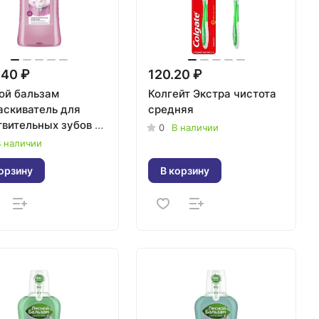
.40 ₽
120.20 ₽
ой бальзам
Колгейт Экстра чистота
аскиватель для
средняя
твительных зубов и
0
В наличии
н 400мл
 наличии
орзину
В корзину