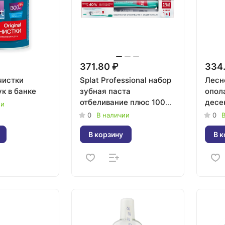
371.80 ₽
334
чистки
Splat Professional набор
Лесн
к в банке
зубная паста
опол
отбеливание плюс 100
десен
ии
мл+ зубная щетка
морс
0
В наличии
0
В
ультра комплит средняя
соль
В корзину
В к
имби