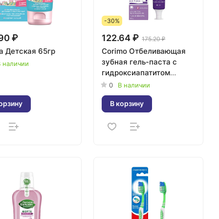
-30%
90 ₽
122.64 ₽
175.20 ₽
а Детская 65гр
Corimo Отбеливающая
зубная гель-паста с
 наличии
гидроксиапатитом
"Эффект нейтрализации
0
В наличии
желтизны" 100 г
орзину
В корзину