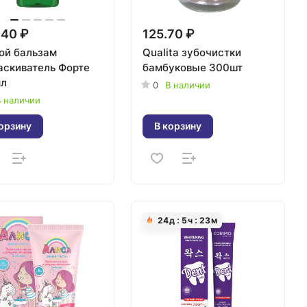
.40 ₽
125.70 ₽
ой бальзам
Qualita зубочистки
аскиватель Форте
бамбуковые 300шт
л
0
В наличии
 наличии
орзину
В корзину
24
д
5
ч
23
м