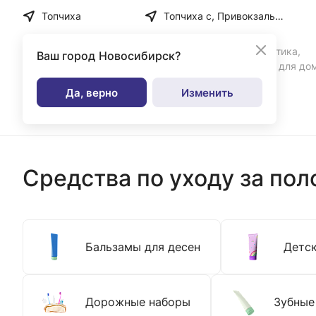
Топчиха
Топчиха с, Привокзальная ул, дом № 35
Бытовая химия, косметика,
Ваш город
Новосибирск?
парфюмерия и товары для до
Да, верно
Изменить
Каталог
Средства по уходу за пол
Бальзамы для десен
Детск
Дорожные наборы
Зубные