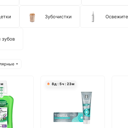
щетки
Зубочистки
Освежите
 зубов
улярные
3
м
8
д
5
ч
23
м