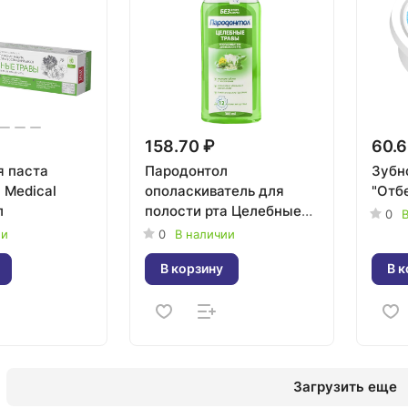
158.70 ₽
60.6
я паста
Пародонтол
Зубн
l Medical
ополаскиватель для
"Отб
л
полости рта Целебные
0
В
травы 300мл
ии
0
В наличии
В корзину
В к
Загрузить еще