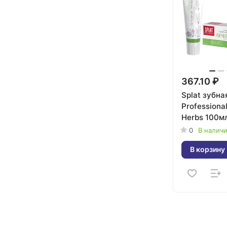
367.10 ₽
Splat зубна
Professiona
Herbs 100м
0
В налич
В корзину