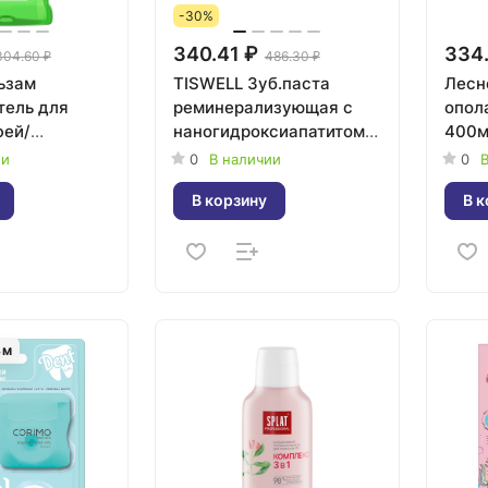
-30%
340.41 ₽
334
304.60 ₽
486.30 ₽
ьзам
TISWELL Зуб.паста
Лесн
тель для
реминерализующая с
опол
фей/
наногидроксиапатитом
400м
решки 250мл
без фтора 110г
ии
0
В наличии
0
В
В корзину
В к
3
м