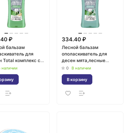
.40 ₽
334.40 ₽
ой бальзам
Лесной бальзам
аскиватель для
ополаскиватель для
 Total комплекс с
десен мята,лесные
кой
травы на отваре 400мл
 наличии
0
В наличии
ю,экстрактом
орзину
В корзину
ря 400мл