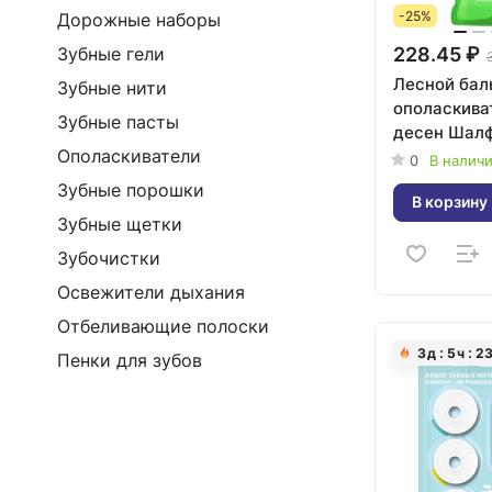
-25%
Дорожные наборы
228.45 ₽
Зубные гели
Лесной бал
Зубные нити
ополаскива
Зубные пасты
десен Шал
Ополаскиватели
Кедровые о
0
В налич
Зубные порошки
В корзину
Зубные щетки
Зубочистки
Освежители дыхания
Отбеливающие полоски
3
д
5
ч
2
Пенки для зубов