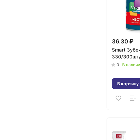
36.30 ₽
Smart Зубо
330/300шту
0
В налич
В корзину