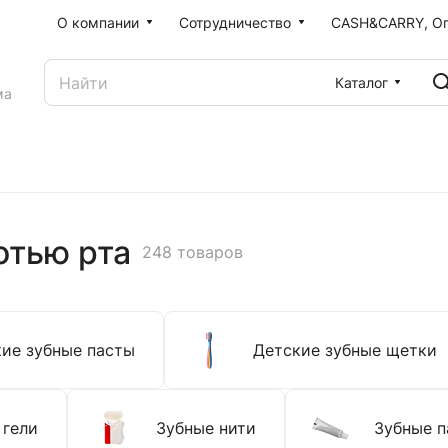
О компании
Сотрудничество
CASH&CARRY, О
Каталог
ма
отью рта
248 товаров
ие зубные пасты
Детские зубные щетки
 гели
Зубные нити
Зубные п