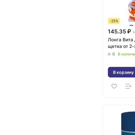
-25%
145.35 ₽
1
Лонга Вита 
щетка от 2-
0
В налич
В корзину