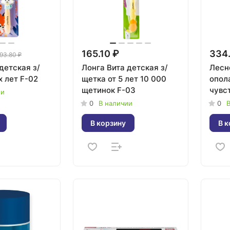
165.10 ₽
334
93.80 ₽
детская з/
Лонга Вита детская з/
Лесн
х лет F-02
щетка от 5 лет 10 000
опол
щетинок F-03
чувс
ии
десе
0
В наличии
0
В
В корзину
В к