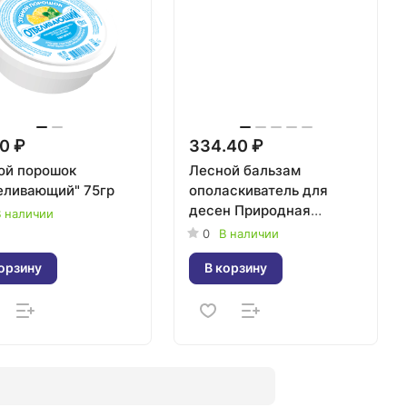
0 ₽
334.40 ₽
ой порошок
Лесной бальзам
еливающий" 75гр
ополаскиватель для
десен Природная
 наличии
свежесть 400мл
0
В наличии
орзину
В корзину