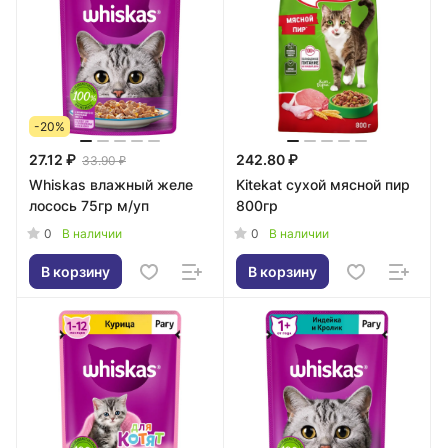
-20%
27.12 ₽
242.80 ₽
33.90 ₽
Whiskas влажный желе
Kitekat сухой мясной пир
лосось 75гр м/уп
800гр
0
0
В наличии
В наличии
В корзину
В корзину