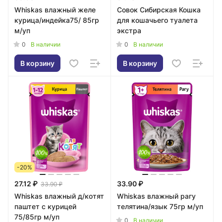
Whiskas влажный желе
Совок Сибирская Кошка
курица/индейка75/ 85гр
для кошачьего туалета
м/уп
экстра
0
0
В наличии
В наличии
В корзину
В корзину
-20%
27.12 ₽
33.90 ₽
33.90 ₽
Whiskas влажный д/котят
Whiskas влажный рагу
паштет с курицей
телятина/язык 75гр м/уп
75/85гр м/уп
0
В наличии