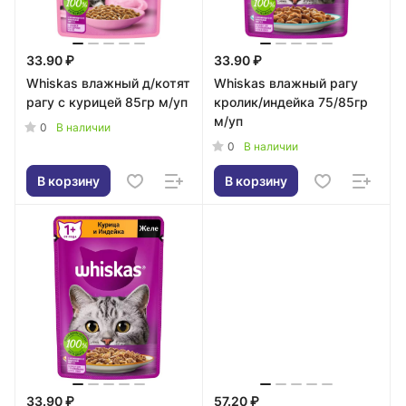
33.90 ₽
33.90 ₽
Whiskas влажный д/котят
Whiskas влажный рагу
рагу с курицей 85гр м/уп
кролик/индейка 75/85гр
м/уп
0
В наличии
0
В наличии
В корзину
В корзину
33.90 ₽
57.20 ₽