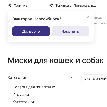
Топчиха
Топчиха с, Привокзальная ул, дом № 35
Бытовая химия, косметика,
Ваш город
Новосибирск?
парфюмерия и товары для до
Да, верно
Изменить
Каталог
Миски для кошек и собак
Категория
Сначала поп
Товары для животных
Игрушки
Когтеточки