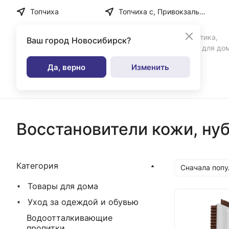
Топчиха
Топчиха с, Привокзальная ул, дом № 35
Бытовая химия, косметика,
Ваш город
Новосибирск?
парфюмерия и товары для до
Да, верно
Изменить
Каталог
Восстановители кожи, ну
Категория
Сначала поп
Товары для дома
Уход за одеждой и обувью
Водоотталкивающие
пропитки