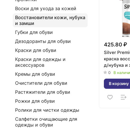
Воски для ухода за кожей
Восстановители кожи, нубука
и замши
Губки для обуви
Дезодоранты для обуви
425.80 ₽
Краски для обуви
Silver Prem
краска вос
Краски для одежды и
аксессуаров
д/нубука и
300мл SB3
0
В налич
Кремы для обуви
Очистители для обуви
В корзину
Растяжители для обуви
Рожки для обуви
Ролики для чистки одежды
Салфетки очищающие для
одежды и обуви