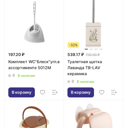
-32%
197.20 ₽
539.17 ₽
792.90 ₽
Комплект WC"Блеск"угл.в
Туалетная щетка
ассортименте 5012M
Лаванда TB-LAV
керамика
0
В наличии
0
В наличии
В корзину
В корзину