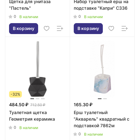
Щетка для унитаза
Набор туалетный ерш на
"Пастель"
подставке "Капри" С336
0
0
В наличии
В наличии
В корзину
В корзину
-32%
484.50 ₽
165.30 ₽
712.50 ₽
Туалетная щетка
Ерш туалетный
Геометрия керамика
"Акварель" квадратный с
подставкой 7862м
0
В наличии
0
В наличии