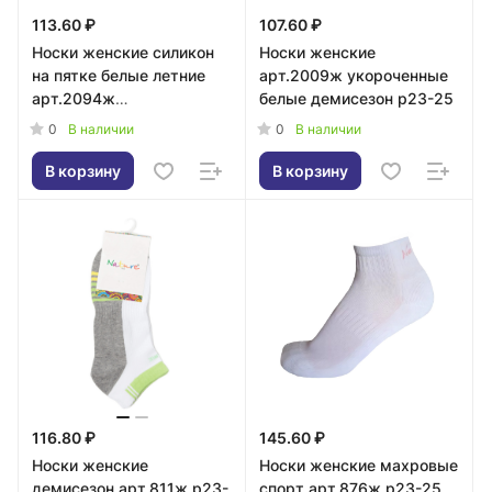
113.60 ₽
107.60 ₽
Носки женские силикон
Носки женские
на пятке белые летние
арт.2009ж укороченные
арт.2094ж
белые демисезон р23-25
ультракороткие р23-25
0
0
В наличии
В наличии
В корзину
В корзину
116.80 ₽
145.60 ₽
Носки женские
Носки женские махровые
демисезон арт.811ж р23-
спорт арт.876ж р23-25