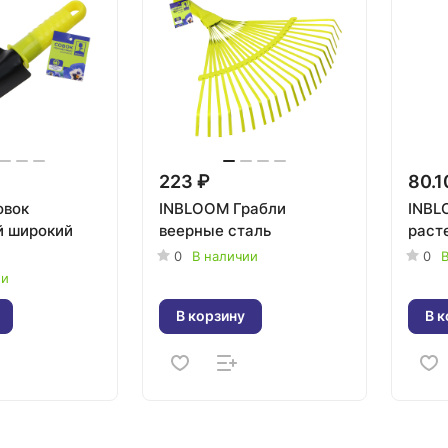
223 ₽
80.1
овок
INBLOOM Грабли
INBL
й широкий
веерные сталь
раст
0
В наличии
0
В
ии
В корзину
В к