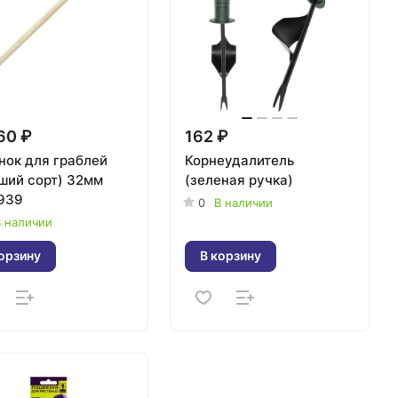
60 ₽
162 ₽
нок для граблей
Корнеудалитель
ший сорт) 32мм
(зеленая ручка)
939
0
В наличии
 наличии
орзину
В корзину