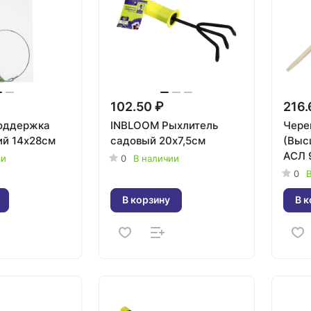
102.50 ₽
216.
оддержка
INBLOOM Рыхлитель
Чере
ий 14х28см
садовый 20х7,5см
(Выс
АСЛ 
ии
0
В наличии
0
В
В корзину
В к