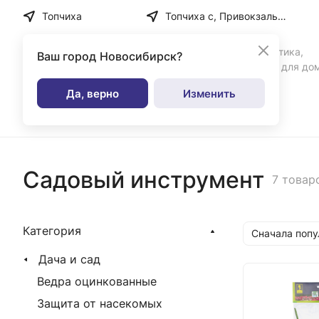
Топчиха
Топчиха с, Привокзальная ул, дом № 35
Бытовая химия, косметика,
Ваш город
Новосибирск?
парфюмерия и товары для до
Да, верно
Изменить
Каталог
Садовый инструмент
7 товар
Категория
Сначала поп
Дача и сад
Ведра оцинкованные
Защита от насекомых