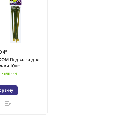
0 ₽
OOM Подвязка для
ений 10шт
 наличии
орзину