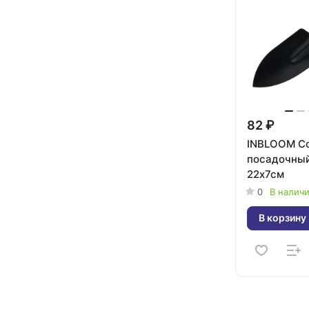
82 ₽
INBLOOM С
посадочны
22х7см
0
В налич
В корзину