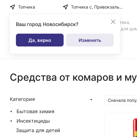
Топчиха
Топчиха с, Привокзальная ул, дом № 35
Бытовая химия, косметика,
Ваш город
Новосибирск?
парфюмерия и товары для до
Да, верно
Изменить
Каталог
Средства от комаров и м
Категория
Сначала поп
Бытовая химия
Инсектициды
Защита для детей