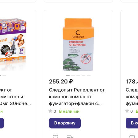
255.20 ₽
178.
кт от
Следопыт Репеллент от
След
умигатор и
комаров комплект
кома
0мл 30ночей
фумигатор+флакон с
фуми
ная
жидкостью 60 ночей без
шт бе
ии
0
В наличии
0
В
запаха
В корзину
В к