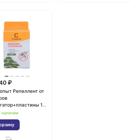
40 ₽
опыт Репеллент от
ров
гатор+пластины 10
з запаха
 наличии
орзину