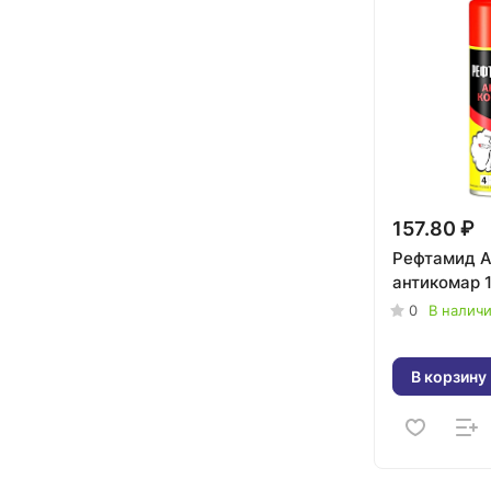
157.80 ₽
Рефтамид А
антикомар 
0
В налич
В корзину