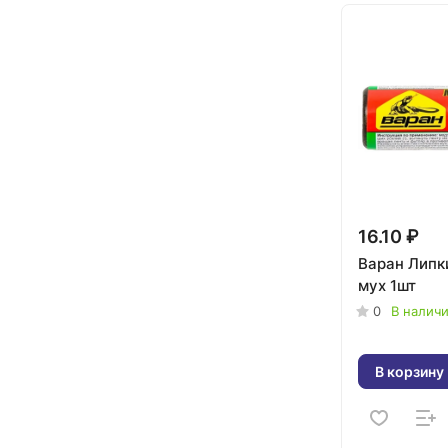
16.10 ₽
Варан Липк
мух 1шт
0
В налич
В корзину