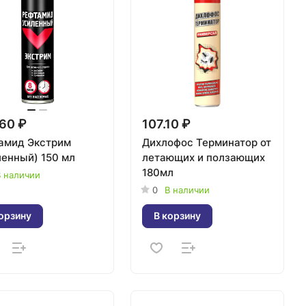
60 ₽
107.10 ₽
амид Экстрим
Дихлофос Терминатор от
ленный) 150 мл
летающих и ползающих
180мл
 наличии
0
В наличии
орзину
В корзину