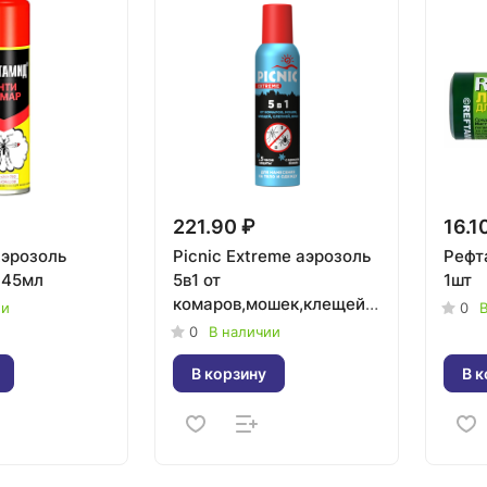
221.90 ₽
16.1
эрозоль
Picnic Extreme аэрозоль
Рефт
145мл
5в1 от
1шт
комаров,мошек,клещей,слепней,блох
ии
0
В
150мл
0
В наличии
В корзину
В к