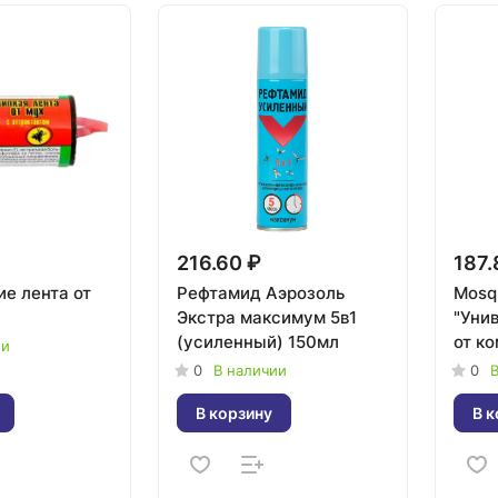
216.60 ₽
187.
ие лента от
Рефтамид Аэрозоль
Mosqu
Экстра максимум 5в1
"Уни
(усиленный) 150мл
от к
ии
0
В наличии
0
В
В корзину
В к