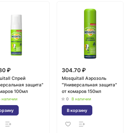
80 ₽
304.70 ₽
itall Спрей
Mosquitall Аэрозоль
версальная защита"
"Универсальная защита"
омаров 100мл
от комаров 150мл
 наличии
0
В наличии
орзину
В корзину