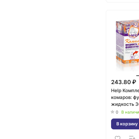
243.80 ₽
Help Компле
комаров: ф
жидкость 3
инсектицид
0
В налич
В корзину