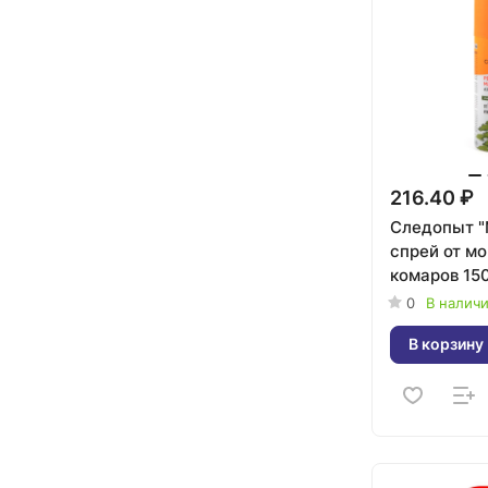
216.40 ₽
Следопыт 
спрей от м
комаров 15
0
В налич
В корзину