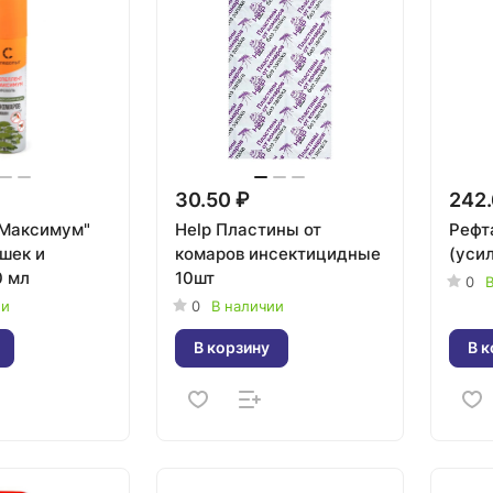
30.50 ₽
242.
"Максимум"
Help Пластины от
Рефт
ошек и
комаров инсектицидные
(уси
0 мл
10шт
0
В
ии
0
В наличии
В корзину
В к