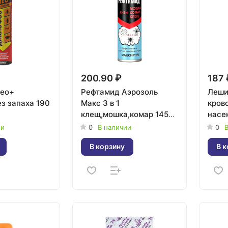
200.90 ₽
187 
Нео+
Рефтамид Аэрозоль
Леший
з запаха 190
Макс 3 в 1
кров
клещ,мошка,комар 145
насе
мл
150м
ии
0
В наличии
0
В
В корзину
В к