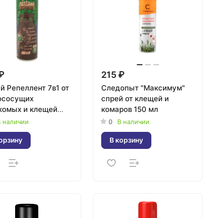
₽
215 ₽
 Репеллент 7в1 от
Следопыт "Максимум"
ососущих
спрей от клещей и
комых и клещей
комаров 150 мл
л
 наличии
0
В наличии
орзину
В корзину