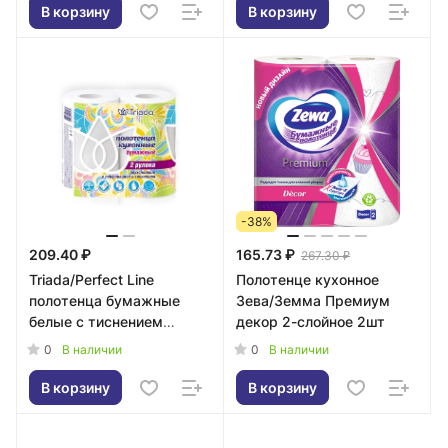
В корзину
В корзину
-38%
209.40 ₽
165.73 ₽
267.30 ₽
Triada/Perfect Line
Полотенце кухонное
полотенца бумажные
Зева/Земма Премиум
белые с тиснением
декор 2-слойное 2шт
2рулона х 58листов
0
0
В наличии
В наличии
В корзину
В корзину