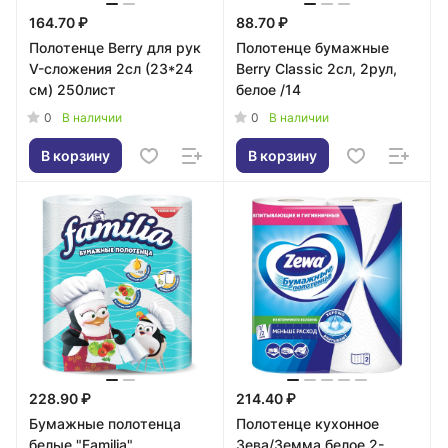
164.70 ₽
88.70 ₽
Полотенце Berry для рук
Полотенце бумажные
V-сложения 2сл (23*24
Berry Classic 2сл, 2рул,
см) 250лист
белое /14
0
0
В наличии
В наличии
В корзину
В корзину
228.90 ₽
214.40 ₽
Бумажные полотенца
Полотенце кухонное
белые "Familia"
Зева/Земма белое 2-