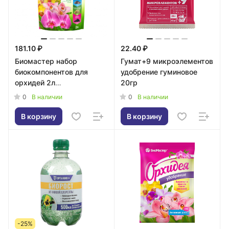
181.10 ₽
22.40 ₽
Биомастер набор
Гумат+9 микроэлементов
биокомпонентов для
удобрение гуминовое
орхидей 2л
20гр
+комплексное удобрение
0
0
В наличии
В наличии
5мл
В корзину
В корзину
-25%