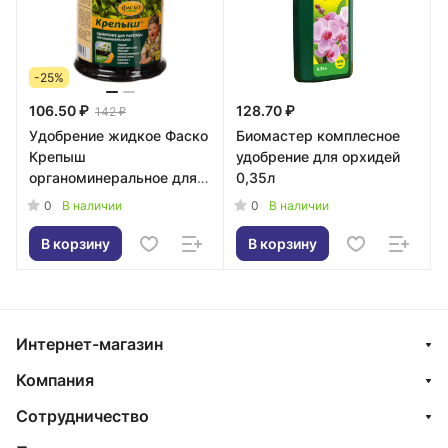
-25%
106.50 ₽
128.70 ₽
142 ₽
Удобрение жидкое Фаско
Биомастер комплесное
Крепыш
удобрение для орхидей
органоминеральное для
0,35л
рассады 250мл
0
0
В наличии
В наличии
В корзину
В корзину
Интернет-магазин
Компания
Сотрудничество