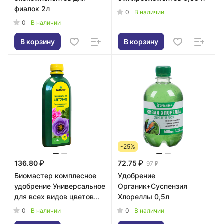
фиалок 2л
0
В наличии
0
В наличии
В корзину
В корзину
-25%
136.80 ₽
72.75 ₽
97 ₽
Биомастер комплесное
Удобрение
удобрение Универсальное
Органик+Суспензия
для всех видов цветов
Хлореллы 0,5л
0,35л
0
0
В наличии
В наличии