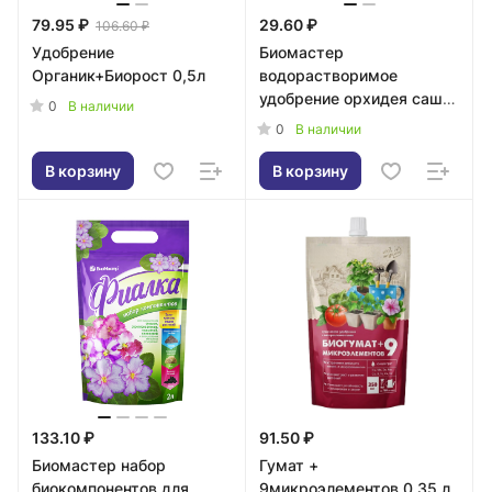
79.95 ₽
29.60 ₽
106.60 ₽
Удобрение
Биомастер
Органик+Биорост 0,5л
водорастворимое
удобрение орхидея саше
0
В наличии
100гр
0
В наличии
В корзину
В корзину
133.10 ₽
91.50 ₽
Биомастер набор
Гумат +
биокомпонентов для
9микроэлементов 0,35 л