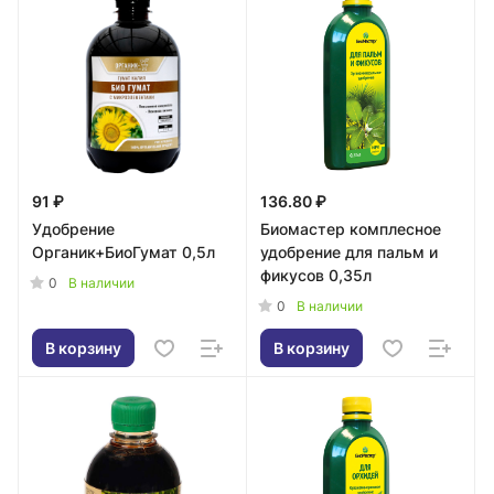
91 ₽
136.80 ₽
Удобрение
Биомастер комплесное
Органик+БиоГумат 0,5л
удобрение для пальм и
фикусов 0,35л
0
В наличии
0
В наличии
В корзину
В корзину