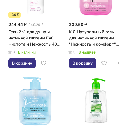
-30%
244.44 ₽
239.50 ₽
349.20 ₽
Гель 2в1 для душа и
К.Л Натуральный гель
интимной гигиены EVO
для интимной гигиены
Чистота и Нежность 400
"Нежность и комфорт"
мл
300мл
0
0
В наличии
В наличии
В корзину
В корзину