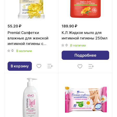
55.20 ₽
189.90 ₽
Premial Салфетки
К.Л Жидкое мыло для
влажные для женской
интимной гигиены 250мл
интимной гигиены с
0
В наличии
молочной кислотой 20шт
0
В наличии
Подробнее
В корзину