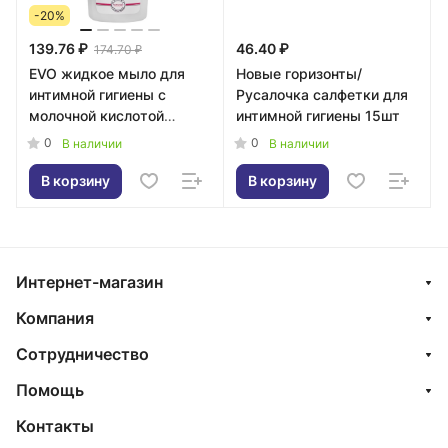
-20%
139.76 ₽
46.40 ₽
174.70 ₽
EVO жидкое мыло для
Новые горизонты/
интимной гигиены с
Русалочка салфетки для
молочной кислотой
интимной гигиены 15шт
200мл
0
0
В наличии
В наличии
В корзину
В корзину
Интернет-магазин
Компания
Сотрудничество
Помощь
Контакты