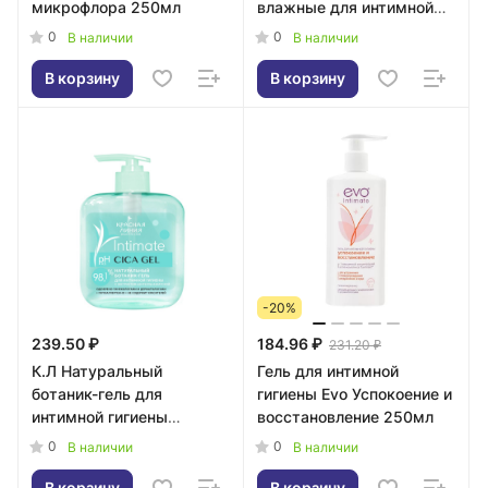
микрофлора 250мл
влажные для интимной
гигиены 15 штук
0
0
В наличии
В наличии
В корзину
В корзину
-20%
239.50 ₽
184.96 ₽
231.20 ₽
К.Л Натуральный
Гель для интимной
ботаник-гель для
гигиены Evo Успокоение и
интимной гигиены
восстановление 250мл
"Увлажнение и комфорт"
0
0
В наличии
В наличии
300мл
В корзину
В корзину