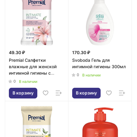
49.30 ₽
170.30 ₽
Premial Салфетки
Svoboda Гель для
влажные для женской
интимной гигиены 300мл
интимной гигиены с
0
В наличии
экстрактом лилии 20шт
0
В наличии
В корзину
В корзину