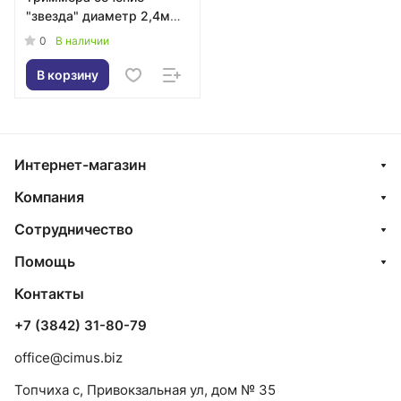
"звезда" диаметр 2,4мм,
длина 15м.(профи
0
В наличии
серия,нейлон 99%)
В корзину
Интернет-магазин
Компания
Сотрудничество
Помощь
Контакты
+7 (3842) 31-80-79
office@cimus.biz
Топчиха с, Привокзальная ул, дом № 35