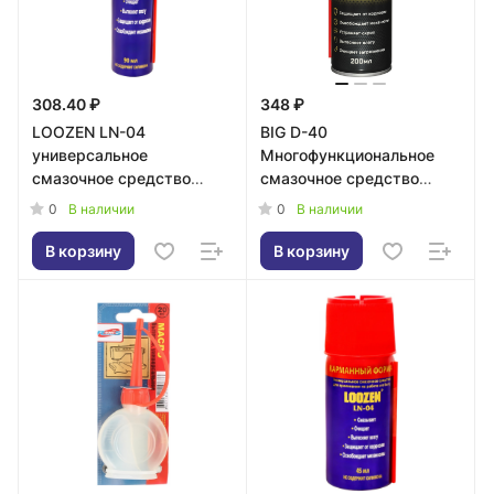
308.40 ₽
348 ₽
LOOZEN LN-04
BIG D-40
универсальное
Многофункциональное
смазочное средство
смазочное средство
бытовое, 90мл
200мл
0
0
В наличии
В наличии
В корзину
В корзину