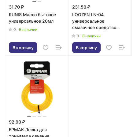
31.70 ₽
231.50 ₽
RUNIS Масло бытовое
LOOZEN LN-04
универсальное 20мл
универсальное
смазочное средство
0
В наличии
бытовое, 45мл
0
В наличии
В корзину
В корзину
92.90 ₽
ЕРМАК Леска для
триммера сечение