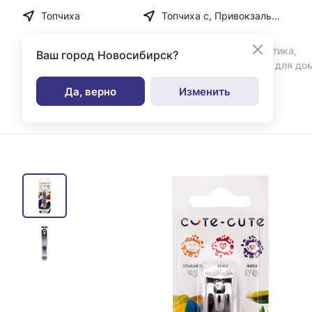
Топчиха
Топчиха с, Привокзальная ул, дом № 35
Бытовая химия, косметика,
Ваш город
Новосибирск?
парфюмерия и товары для до
Да, верно
Изменить
Каталог