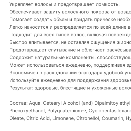
Укрепляет волосы и предотвращает ломкость.
Обеспечивает защиту волосяного покрова от воз
Помогает создать объем и придать прическе необ
Легко наносится и распределяется по всей длине в
Подходит для всех типов волос, включая поврежд
Быстро впитывается, не оставляя ощущения жирно
Предотвращает спутывание и облегчает расчёсыва
Содержит натуральные компоненты, способствующ
Может использоваться ежедневно, поддерживая зд
Экономичен в расходовании благодаря удобной уп
Используйте ежедневно для поддержания здоровья
Результат: здоровые, блестящие и ухоженные вол
Состав: Aqua, Cetearyl Alcohol (and) Dipalmitoylethy
Phenoxyethanol, Polyquaternium-7, Cyclopentasiloxan
Oleate, Citric Acid, Limonene, Citronellol, Coumarin, Hy