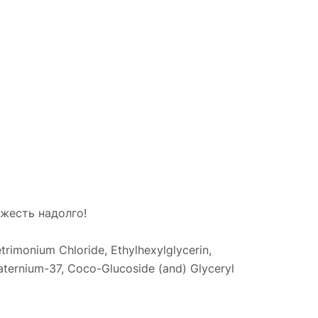
жесть надолго!
rimonium Chloride, Ethylhexylglycerin,
aternium-37, Coco-Glucoside (and) Glyceryl