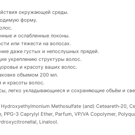
действия окружающей среды.
ходимую форму.
олос.
енные и ослабленные локоны.
сти или тяжести на волосах.
ние даже густых и непослушных прядей.
ие укреплению структуры волос.
оровье и красоту ваших волос.
аковке объемом 200 мл.
 и красоты волос.
осы, легко укладывающиеся и сохраняющие объём и све
l Hydroxyethylmonium Methosulfate (and) Ceteareth-20, Cet
e, PPG-3 Caprylyl Ether, Parfum, VP/VA Copolymer, Polyqu
droxycitronellal, Linalool.