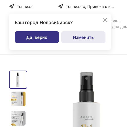
Топчиха
Топчиха с, Привокзальная ул, дом № 35
Бытовая химия, косметика,
Ваш город
Новосибирск?
парфюмерия и товары для до
Да, верно
Изменить
Каталог