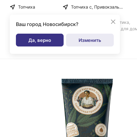
Топчиха
Топчиха с, Привокзальная ул, дом № 35
Бытовая химия, косметика,
Ваш город
Новосибирск?
парфюмерия и товары для до
Да, верно
Изменить
Каталог