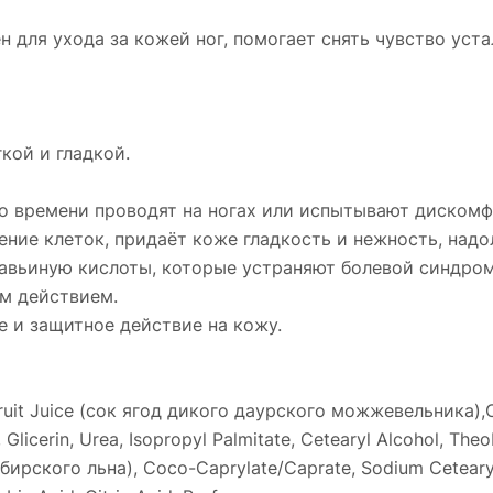
 для ухода за кожей ног, помогает снять чувство уст
кой и гладкой.
о времени проводят на ногах или испытывают дискомфо
ние клеток, придаёт коже гладкость и нежность, надо
авьиную кислоты, которые устраняют болевой синдром,
м действием.
 и защитное действие на кожу.
Fruit Juice (сок ягод дикого даурского можжевельника),O
cerin, Urea, Isopropyl Palmitate, Cetearyl Alcohol, Theo
ибирского льна), Сосо-Сaprylate/Сaprate, Sodium Cetearyl