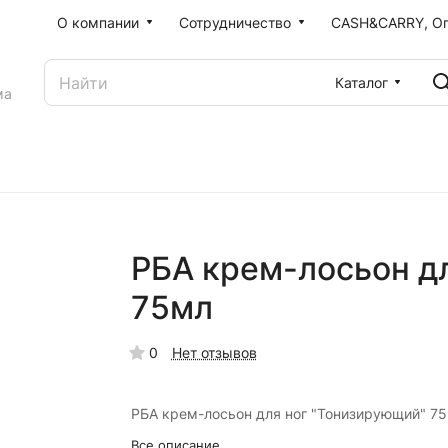
О компании
Сотрудничество
CASH&CARRY, О
Каталог
ма
РБА крем-лосьон д
75мл
0
Нет отзывов
РБА крем-лосьон для ног "Тонизирующий" 7
Все описание