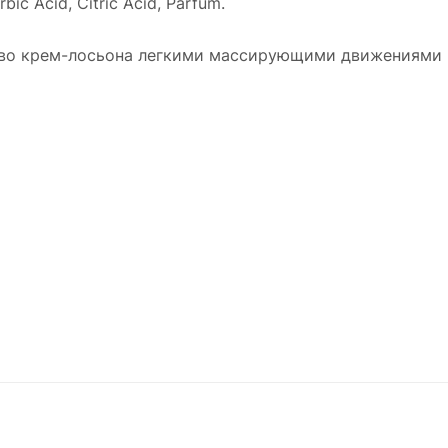
bic Acid, Citric Acid, Parfum.
тво крем-лосьона легкими массирующими движениями н