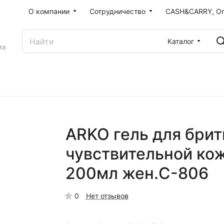
О компании
Сотрудничество
CASH&CARRY, О
Каталог
ма
ARKO гель для брит
чувствительной кож
200мл жен.C-806
0
Нет отзывов