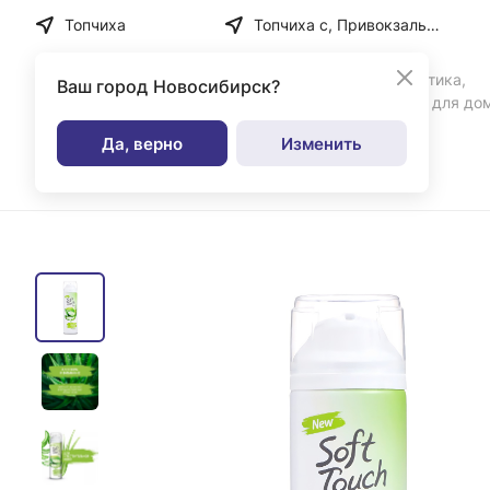
Топчиха
Топчиха с, Привокзальная ул, дом № 35
Бытовая химия, косметика,
Ваш город
Новосибирск?
парфюмерия и товары для до
Да, верно
Изменить
Каталог