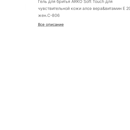
Гель для бритья ARKO Soft Touch для
чувствительной кожи алоэ вера&витамин Е 
жен.C-806
Все описание