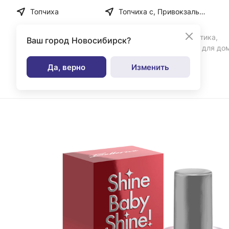
Топчиха
Топчиха с, Привокзальная ул, дом № 35
Бытовая химия, косметика,
Ваш город
Новосибирск?
парфюмерия и товары для до
Да, верно
Изменить
Каталог